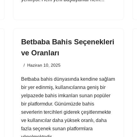
Betbaba Bahis Seçenekleri
ve Oranları
Haziran 10, 2025
Betbaba bahis dünyasında kendine sağlam
bir yer edinmiş, kullanıcılarına geniş bir
yelpazede bahis imkanları sunan popüler
bir platformdur. Günümüzde bahis
severlerin tercihleri giderek çeşitlenmekte
ve kullanıcılar daha yüksek oranlı, daha
fazla seçenek sunan platformlara
yönelmektedir.…