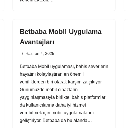
Betbaba Mobil Uygulama
Avantajları
Haziran 4, 2025
Betbaba Mobil uygulaması, bahis severlerin
hayatını kolaylaştıran en önemli
yeniliklerden biri olarak karşımıza çıkıyor.
Günümüzde mobil cihazların
yaygınlaşmasıyla birlikte, bahis platformları
da kullanıcılarına daha iyi hizmet
verebilmek için mobil uygulamalarını
geliştiriyor. Betbaba da bu alanda…