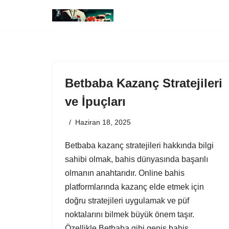
İçeriğe
geç
Betbaba Kazanç Stratejileri
ve İpuçları
Haziran 18, 2025
Betbaba kazanç stratejileri hakkında bilgi
sahibi olmak, bahis dünyasında başarılı
olmanın anahtarıdır. Online bahis
platformlarında kazanç elde etmek için
doğru stratejileri uygulamak ve püf
noktalarını bilmek büyük önem taşır.
Özellikle Betbaba gibi geniş bahis