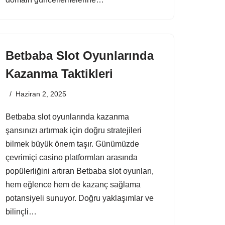
Betbaba Slot Oyunlarında
Kazanma Taktikleri
Haziran 2, 2025
Betbaba slot oyunlarında kazanma
şansınızı artırmak için doğru stratejileri
bilmek büyük önem taşır. Günümüzde
çevrimiçi casino platformları arasında
popülerliğini artıran Betbaba slot oyunları,
hem eğlence hem de kazanç sağlama
potansiyeli sunuyor. Doğru yaklaşımlar ve
bilinçli…